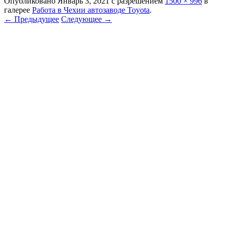
Опубликовано
Январь 3, 2021
с разрешением
1500 × 996
в
галерее
Работа в Чехии автозаводе Toyota
.
← Предыдущее
Следующее →