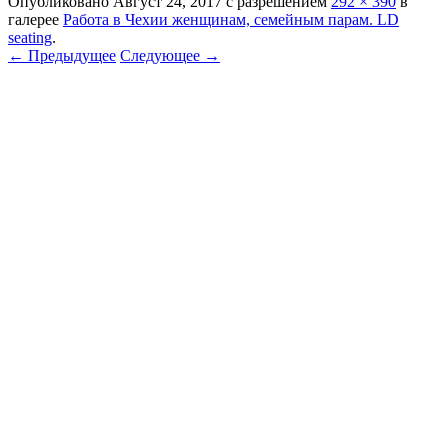
Опубликовано
Август 24, 2017
с разрешением
292 × 390
в
галерее
Работа в Чехии женщинам, семейным парам. LD
seating
.
← Предыдущее
Следующее →